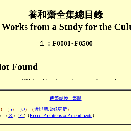
養和齋全集總目錄
of Works from a Study for the Cu
１：F0001~F0500
簡繁轉換 - 繁體
4
）（
5
）（
Q
）（
近期新增或更新
）
）（
３
）(
４
)（
Recent Additions or Amendments
）