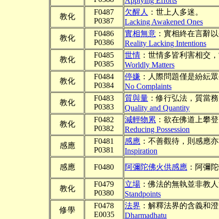
Applying Efforts
F0487
欠醒人
：世上人多迷。
教化
P0387
Lacking Awakened Ones
F0486
實相無意
：實相終在言辭以
教化
P0386
Reality Lacking Intentions
F0485
世情
：世情多皆利害相交，
教化
P0385
Worldly Matters
F0484
停嫌
：人際問題僅是紛紜眾
教化
P0384
No Complaints
F0483
質與量
：修行弘法，質當務
教化
P0383
Quality and Quantity
F0482
減輕物累
：欲在佛道上攀登
教化
P0382
Reducing Possession
F0481
感應
：不善觀待，則感應亦
感應
P0381
Inspiration
感應
F0480
阿彌陀佛火供感應
：阿彌陀
F0479
立場
：佛法的無執並非教人
教化
P0380
Standpoints
F0478
法界
：解釋法界的含義和澄
修學
E0035
Dharmadhatu