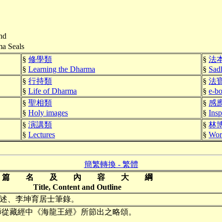
nd
a Seals
§
修學類
§
法
§
Learning the Dharma
§
Sadh
§
行持類
§
法
§
Life of Dharma
§
e-b
§
聖相類
§
感
§
Holy images
§
Insp
§
演講類
§
林
§
Lectures
§
Wor
簡繁轉換 - 繁體
篇 名 及 內 容 大 綱
Title, Content and Outline
述、李坤育居士筆錄。
師從藏經中《海龍王經》所節出之略頌。