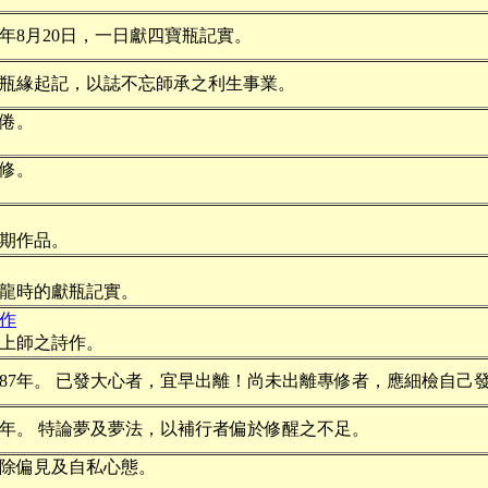
87年8月20日，一日獻四寶瓶記實。
瓶緣起記，以誌不忘師承之利生事業。
倦。
修。
期作品。
、龍時的獻瓶記實。
作
上師之詩作。
987年。 已發大心者，宜早出離！尚未出離專修者，應細檢自己
86年。 特論夢及夢法，以補行者偏於修醒之不足。
除偏見及自私心態。