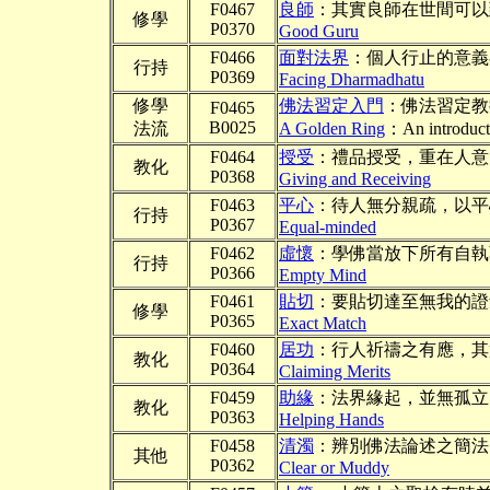
F0467
良師
：其實良師在世間可以
修學
P0370
Good Guru
F0466
面對法界
：個人行止的意義
行持
P0369
Facing Dharmadhatu
修學
佛法習定入門
：佛法習定教
F0465
B0025
法流
A Golden Ring
：An introdu
F0464
授受
：禮品授受，重在人意
教化
P0368
Giving and Receiving
F0463
平心
：待人無分親疏，以平
行持
P0367
Equal-minded
F0462
虛懷
：學佛當放下所有自執
行持
P0366
Empty Mind
F0461
貼切
：要貼切達至無我的證
修學
P0365
Exact Match
F0460
居功
：行人祈禱之有應，其
教化
P0364
Claiming Merits
F0459
助緣
：法界緣起，並無孤立
教化
P0363
Helping Hands
F0458
清濁
：辨別佛法論述之簡法
其他
P0362
Clear or Muddy