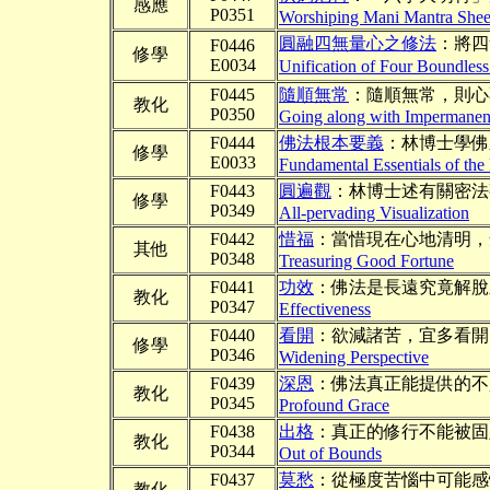
感應
P0351
Worshiping Mani Mantra Shee
圓融四無量心之修法
：將四
F0446
修學
E0034
Unification of Four Boundles
F0445
隨順無常
：隨順無常，則心
教化
P0350
Going along with Impermane
F0444
佛法根本要義
：林博士學佛
修學
E0033
Fundamental Essentials of th
F0443
圓遍觀
：林博士述有關密法
修學
P0349
All-pervading Visualization
F0442
惜福
：當惜現在心地清明，
其他
P0348
Treasuring Good Fortune
F0441
功效
：佛法是長遠究竟解脫
教化
P0347
Effectiveness
F0440
看開
：欲減諸苦，宜多看開
修學
P0346
Widening Perspective
F0439
深恩
：佛法真正能提供的不
教化
P0345
Profound Grace
F0438
出格
：真正的修行不能被固
教化
P0344
Out of Bounds
F0437
莫愁
：從極度苦惱中可能感
教化