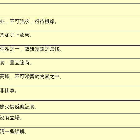
外，不可強求，得待機緣。
常如刃上舔密。
生相之一，故無需隨之煩惱。
實，量宜適荷。
高峰，不可滯留於物累之中。
非佳事。
佛火供感應記實。
沒有立場。
清一些誤解。