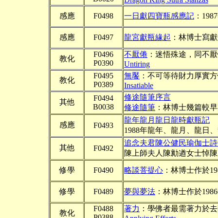
感應
F0498
一日獻四寶瓶感應記
：19
感應
F0497
龍宮獻瓶緣起
：林博士寫獻
F0496
不厭倦
：迷悟殊途，同不厭
教化
P0390
Untiring
F0495
無饜
：不可等待財力厚實方
教化
P0389
Insatiable
修途隨筆序言
F0494
其他
B0038
修途隨筆
：林博士幾篇較早
龍年龍月龍日龍時獻瓶記
感應
F0493
1988年龍年、龍月、龍日
追念夫君陳公健民瑜伽士詩
其他
F0492
陳上師夫人陳勷遒女士悼陳
修學
F0490
略談菩提心
：林博士作於1
修學
F0489
夢與夢法
：林博士作於19
F0488
著力
：學佛者最需著力於去
教化
P0388