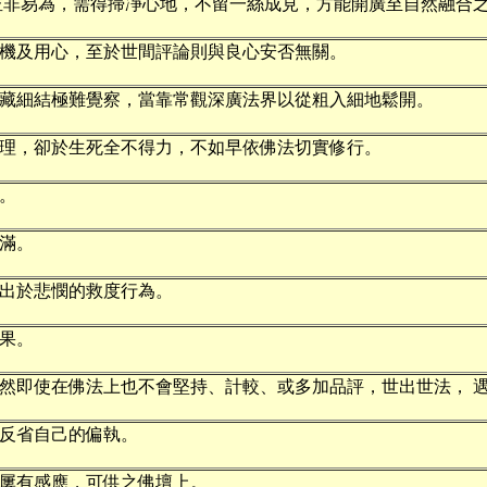
並非易為，需得掃凈心地，不留一絲成見，方能開廣至自然融合
機及用心，至於世間評論則與良心安否無關。
藏細結極難覺察，當靠常觀深廣法界以從粗入細地鬆開。
理，卻於生死全不得力，不如早依佛法切實修行。
。
滿。
出於悲憫的救度行為。
果。
然即使在佛法上也不會堅持、計較、或多加品評，世出世法， 
反省自己的偏執。
屢有感應，可供之佛壇上。