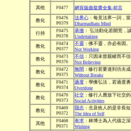
其他
F0477
網頁版曲肱齋全集‧前言
F0476
法界心
：每見法界一詞，當
教化
P0379
Dharmadhatu Mind
F0475
承擔
： 弘法勸化若開荒，
行持
P0378
Undertaking
F0474
不靈
：佛不靈，亦必有因。
教化
P0377
Not Working
F0473
不信
：只因未曾親睹而不信
教化
P0376
Not Believing
F0472
無間
：修行若要達到功夫成
教化
P0375
Without Breaks
F0471
過度
：學佛弘法，若過度勇
教化
P0374
Overdone
F0470
社交
：修行人應放下社交的
教化
P0373
Social Activities
F0469
我念
：念及他人的是非長短
教化
P0372
The Idea of Self
F0468
有求
：林博士為人代禱之深
其他
P0371
Wishing