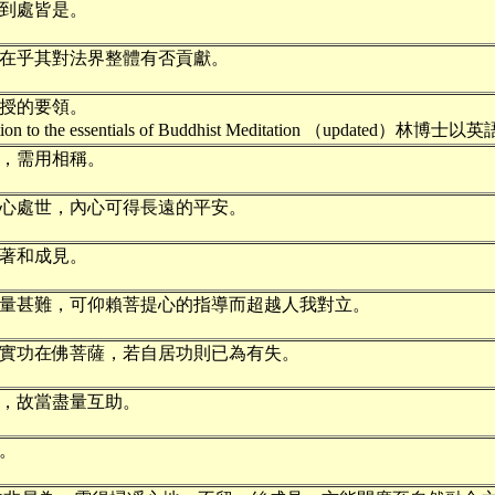
到處皆是。
在乎其對法界整體有否貢獻。
授的要領。
ction to the essentials of Buddhist Meditation （upd
，需用相稱。
心處世，內心可得長遠的平安。
著和成見。
量甚難，可仰賴菩提心的指導而超越人我對立。
實功在佛菩薩，若自居功則已為有失。
，故當盡量互助。
。