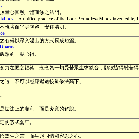
t
無量心圓融一體而修之法門。
s Minds
：A unified practice of the Four Boundless Minds invented by D
不執著而平等包容，安住清明。
nce
之心得以深入淺出的方式寫成短篇。
e Dharma
觀想的一點心得。
念力在握之福德，念念為一切受苦眾生求觀音，願彼皆得離苦得
之道，不可以感應遲速較量修法高下。
。
是世法上的順利，而是究竟的解脫。
定的形式套牢。
悟眾生之苦，而生起同情和容忍之心。