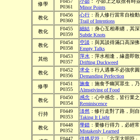
F0457
小節
： 小節上之取捨有時
修學
P0361
Minor Points
F0456
心行
：吾人修行當常自檢動
教化
P0360
Trail of Intentions
F0455
細結
：身心互相牽纏，其深
教化
P0359
Subtle Knots
F0454
空談
：與其談得滿口高深佛
教化
P0358
Empty Talks
F0453
萍水
：萍水相逢，緣盡即散
其他
P0357
Drifting Duckweed
F0452
求全
：行人遇事不必強求圓
教化
P0356
Demanding Perfection
F0451
施食
：施食予幽冥眾生，乃
修學
P0355
Almsgiving of Food
F0450
感念
：心中感念，皆行業之
教化
P0354
Reminiscence
F0449
淡然
：修行走對了路，則自
行持
P0353
Taking It Light
F0448
學錯
：要修行得力，必經常
教化
P0352
Mistakenly Learned
F0447
供媽尼符
：「六字大明符」