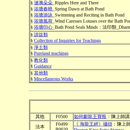
§
漣漪朵朵
_Ripples Here and There
§
浴塘春曉
_Spring Dawn at Bath Pond
§
浴塘游詠
_Swimming and Reciting in Bath Pond
§
浴塘風荷
_Wind Caresses Lotuses over the Bath Po
§
浴塘印心
_Bath Pond Seals Minds：法印類_Dharm
§
請益類
§
Collection of Inquiries for Teachings
§
淨土類
§
Pureland teachings
§
教化類
§
Guidance
§
其他類
§
Miscellaneous Works
其他
F0500
如何獻龍王寶瓶
：陳上師講
F0499
《 海龍王經》攝頌
：陳上
法本
B0020
Dragon King Sutra Stanzas